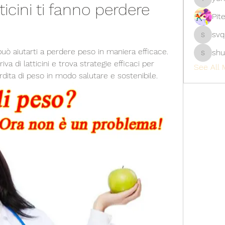
ticini ti fanno perdere 
yongdor
Pit
svq
svq4hdd
 può aiutarti a perdere peso in maniera efficace. 
shu
shubhan
iva di latticini e trova strategie efficaci per 
See All 
perdita di peso in modo salutare e sostenibile.