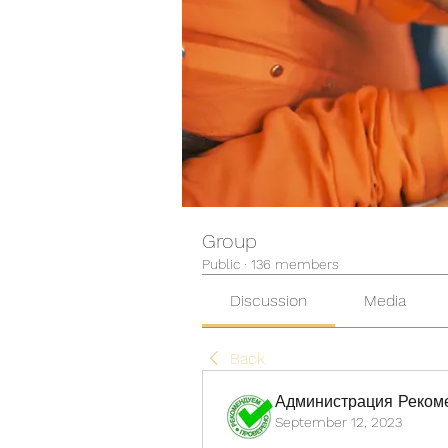
Group
Public
·
136 members
Discussion
Media
Back
Администрация Реком
September 12, 2023