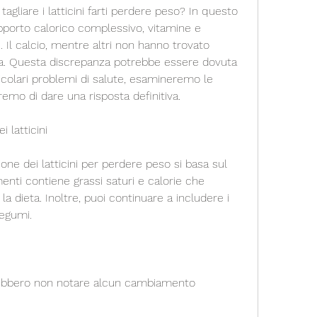
gliare i latticini farti perdere peso? In questo 
apporto calorico complessivo, vitamine e 
. Il calcio, mentre altri non hanno trovato 
va. Questa discrepanza potrebbe essere dovuta 
rticolari problemi di salute, esamineremo le 
emo di dare una risposta definitiva.
i latticini
ione dei latticini per perdere peso si basa sul 
enti contiene grassi saturi e calorie che 
 dieta. Inoltre, puoi continuare a includere i 
legumi.
trebbero non notare alcun cambiamento 