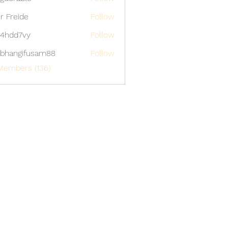
able
er Freide
Follow
4hdd7vy
Follow
7vy
bhangifusam88
Follow
gifusam88
Members (136)