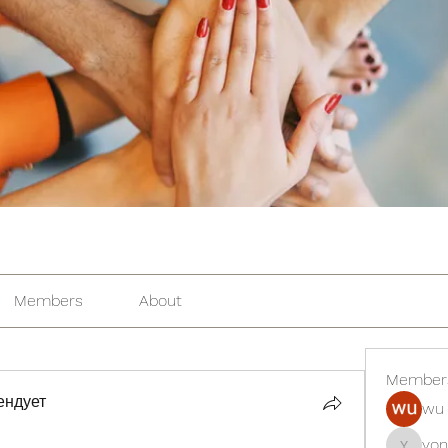
Members
About
Member
ендует
wu 
yon