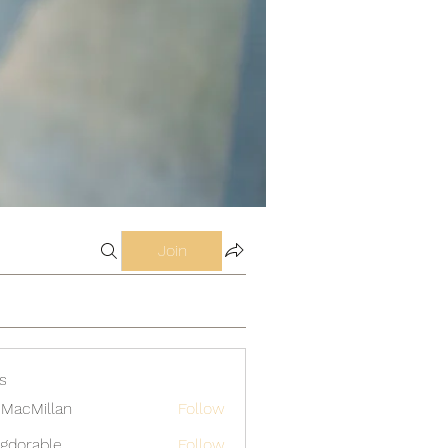
Join
s
MacMillan
Follow
gdorable
Follow