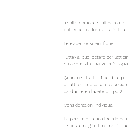
 molte persone si affidano a diete drastiche o a esercizi intensi. Tuttavia, che 
potrebbero a loro volta influire 
Le evidenze scientifiche
Tuttavia, puoi optare per lattici
proteiche alternative,Può tagliar
Quando si tratta di perdere pes
di latticini può essere associat
cardiache e diabete di tipo 2.
Considerazioni individuali
La perdita di peso dipende da una
discusse negli ultimi anni è quell