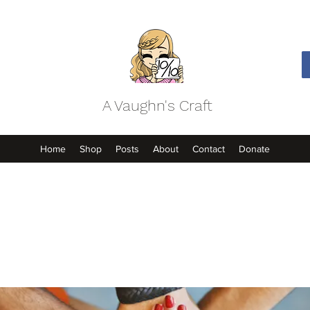
A Vaughn's Craft
Home
Shop
Posts
About
Contact
Donate