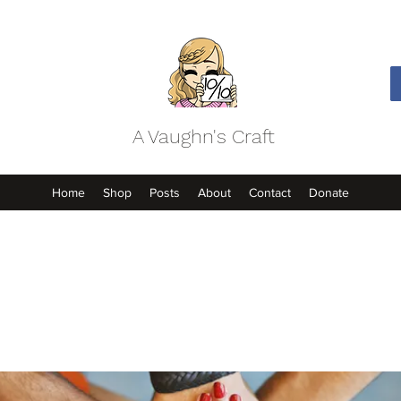
A Vaughn's Craft
Home
Shop
Posts
About
Contact
Donate