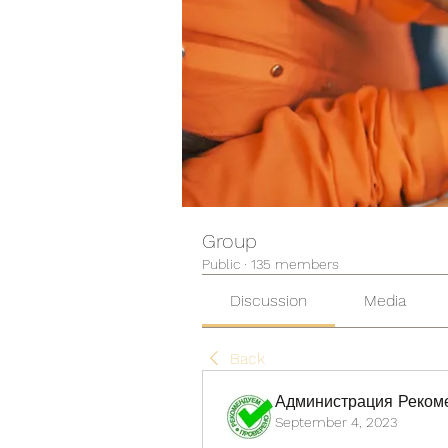
Group
Public
·
135 members
Discussion
Media
Back
Администрация Реком
September 4, 2023