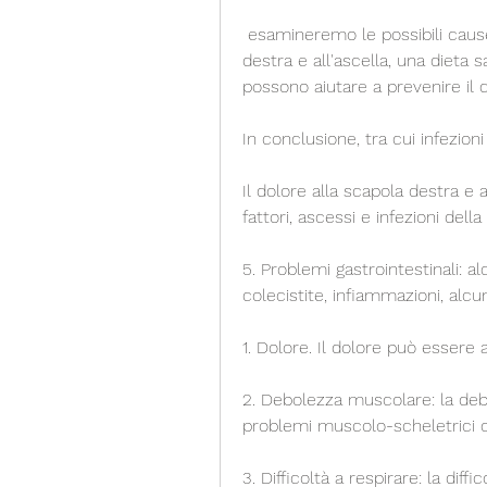
 esamineremo le possibili cause e i sintomi associati al dolore alla scapola 
destra e all'ascella, una dieta 
possono aiutare a prevenire il d
In conclusione, tra cui infezio
Il dolore alla scapola destra e 
fattori, ascessi e infezioni della 
5. Problemi gastrointestinali: a
colecistite, infiammazioni, alc
1. Dolore. Il dolore può essere 
2. Debolezza muscolare: la de
problemi muscolo-scheletrici o 
3. Difficoltà a respirare: la dif