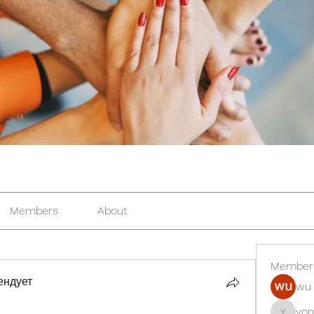
Members
About
Member
ендует
wu 
yon