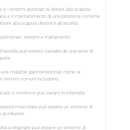
sana e il mantenimento di una posizione corretta 
olore alla scapola destra e all'ascella.
ni polmonari, sintomi e trattamento
all'ascella può essere causato da una serie di 
pelle.
lcune malattie gastrointestinali come la 
uni sintomi comuni includono:
acuto o cronico e può variare in intensità.
bolezza muscolare può essere un sintomo di 
di infezioni.
ficoltà a respirare può essere un sintomo di 