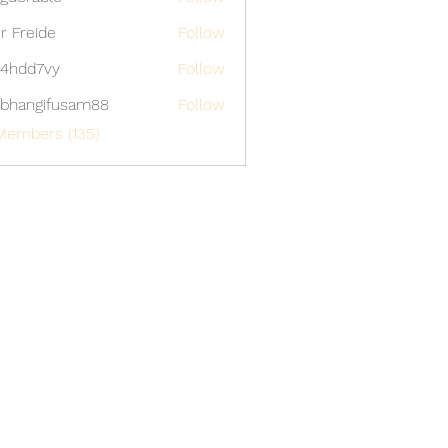
able
er Freide
Follow
4hdd7vy
Follow
7vy
bhangifusam88
Follow
gifusam88
Members (135)