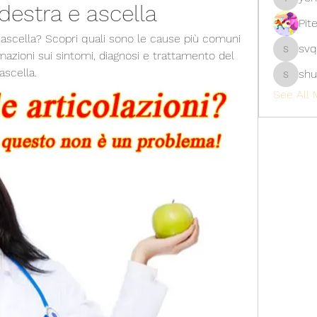
destra e ascella
yongdor
Pit
l'ascella? Scopri quali sono le cause più comuni 
svq
mazioni sui sintomi, diagnosi e trattamento del 
svq4hdd
ascella.
shu
shubhan
See All 