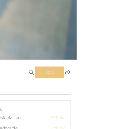
Join
s
MacMillan
Follow
gdorable
Follow