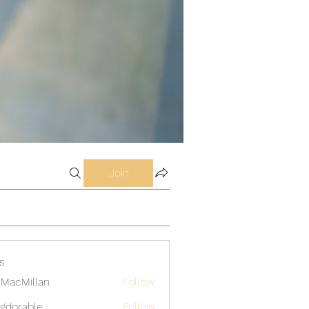
Join
s
MacMillan
Follow
gdorable
Follow