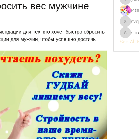
осить вес мужчине 
yongdor
Pit
svq
svq4hdd
ндации для тех, кто хочет быстро сбросить 
shu
shubhan
ции для мужчин, чтобы успешно достичь 
See All 