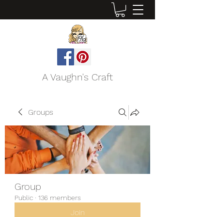
A Vaughn's Craft
Groups
Group
Public
·
136 members
Join