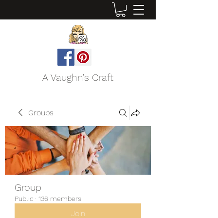
A Vaughn's Craft
Groups
Group
Public
·
136 members
Join