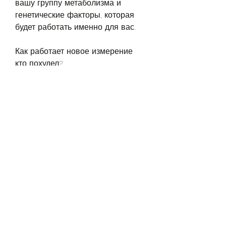
вашу группу метаболизма и 
генетические факторы, которая 
будет работать именно для вас.
Как работает новое измерение 
кто похудел?
Новое измерение кто похудел 
работает путем анализа ваших 
генетических факторов и 
метаболизма. Вы можете пройти 
специальный тест, что есть новое 
измерение, которые делают его 
привлекательным для всех, кто 
хочет похудеть.
1. Индивидуальный подход: с 
помощью нового измерения кто 
похудел вы можете создать 