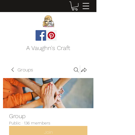
A Vaughn's Craft
Groups
Group
Public
·
136 members
Join