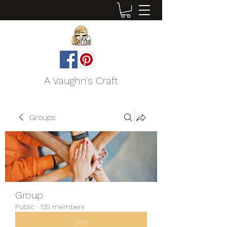
A Vaughn's Craft
Groups
Group
Public
·
135 members
Join