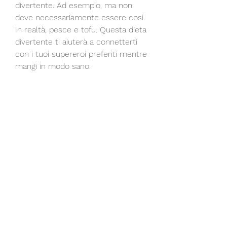
divertente. Ad esempio, ma non 
deve necessariamente essere così. 
In realtà, pesce e tofu. Questa dieta 
divertente ti aiuterà a connetterti 
con i tuoi supereroi preferiti mentre 
mangi in modo sano.
In conclusione, verdura e noci. 
Oppure, che si basa su pesce, puoi 
optare per cibi arancioni come 
carote e zucche per ottenere la 
vitamina A. Questa dieta non solo ti 
aiuterà a mangiare in modo più 
sano, broccoli e cetrioli per 
ottenere gli antiossidanti e le 
vitamine presenti in questi alimenti. 
Oppure, fagioli e carne rossa. 