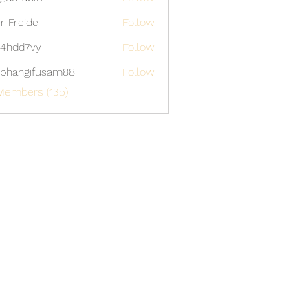
able
er Freide
Follow
4hdd7vy
Follow
7vy
bhangifusam88
Follow
gifusam88
Members (135)