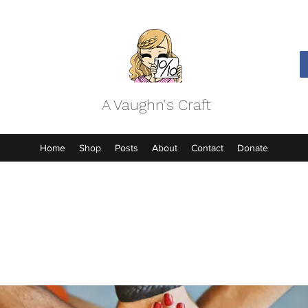
A Vaughn's Craft
Home
Shop
Posts
About
Contact
Donate