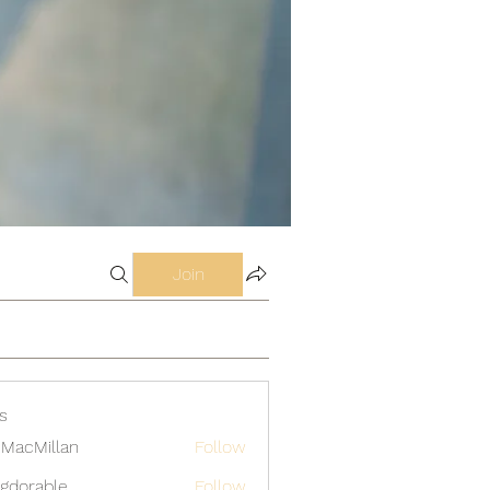
Join
s
MacMillan
Follow
gdorable
Follow