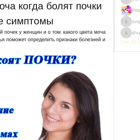
оча когда болят почки 
yongdor
Pit
е симптомы
svq
svq4hdd
 почек у женщин и о том, какого цвета моча 
shu
shubhan
ья поможет определить признаки болезней и 
See All 