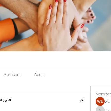
Members
About
Member
ендует
wu 
yon