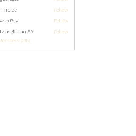
able
er Freide
Follow
4hdd7vy
Follow
7vy
bhangifusam88
Follow
gifusam88
Members (135)