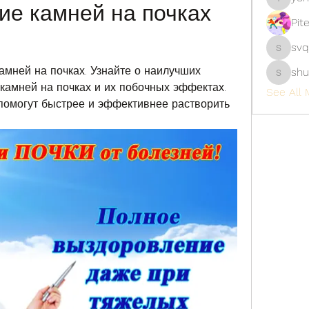
ие камней на почках 
yongdor
Pit
svq
svq4hdd
амней на почках. Узнайте о наилучших 
shu
shubhan
камней на почках и их побочных эффектах. 
See All 
 помогут быстрее и эффективнее растворить 