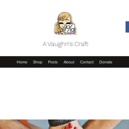
A Vaughn's Craft
Home
Shop
Posts
About
Contact
Donate