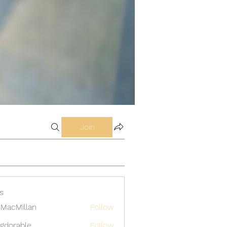
Join
s
MacMillan
Follow
gdorable
Follow