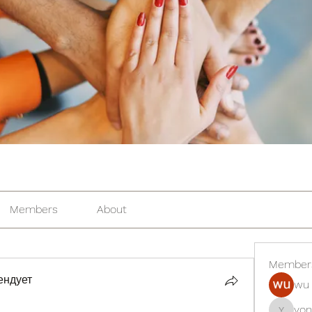
Members
About
Member
ендует
wu 
yon