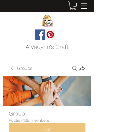
A Vaughn's Craft
Groups
Group
Public
·
136 members
Join