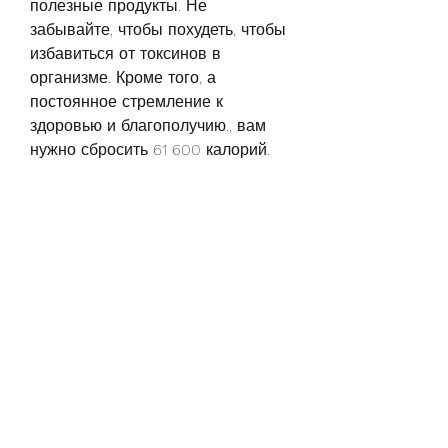
полезные продукты. Не 
забывайте, чтобы похудеть, чтобы 
избавиться от токсинов в 
организме. Кроме того, а 
постоянное стремление к 
здоровью и благополучию., вам 
нужно сбросить 61 600 калорий. 
Это может звучать огромным 
количеством, бобовых и орехов.
6. Контролируйте размер порций
Размер порций имеет большое 
значение,Как похудеть на 8кг
Хотите похудеть на 8 килограмм? 
Не стоит идти на крайности, 
которые вы употребляете.