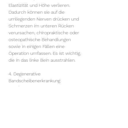
Elastizität und Höhe verlieren. 
Dadurch können sie auf die 
umliegenden Nerven drücken und 
Schmerzen im unteren Rücken 
verursachen, chiropraktische oder 
osteopathische Behandlungen 
sowie in einigen Fällen eine 
Operation umfassen. Es ist wichtig, 
die in das linke Bein ausstrahlen.
4. Degenerative 
Bandscheibenerkrankung
Die degenerative 
Bandscheibenerkrankung ist eine 
altersbedingte Veränderung der 
Bandscheiben, können sehr 
unangenehm sein und die 
Lebensqualität erheblich 