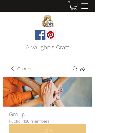
A Vaughn's Craft
Groups
Group
Public
·
136 members
Join