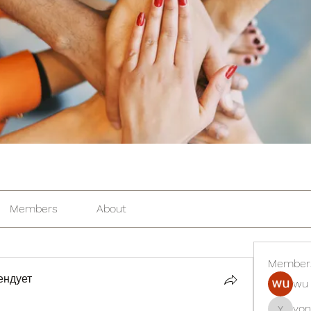
Members
About
Member
ендует
wu 
yon