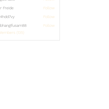
able
er Freide
Follow
4hdd7vy
Follow
7vy
bhangifusam88
Follow
gifusam88
Members (135)