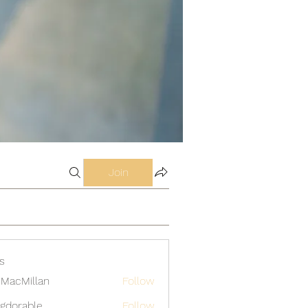
Join
s
MacMillan
Follow
gdorable
Follow