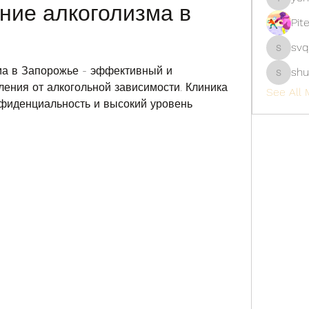
ние алкоголизма в 
yongdor
Pit
svq
svq4hdd
а в Запорожье - эффективный и 
shu
shubhan
ения от алкогольной зависимости. Клиника 
See All 
фиденциальность и высокий уровень 