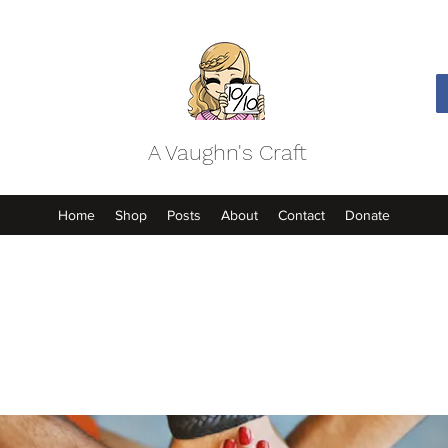
A Vaughn's Craft
Home
Shop
Posts
About
Contact
Donate