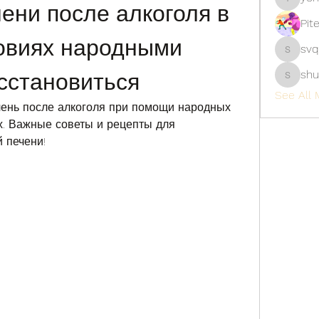
ени после алкоголя в 
yongdor
Pit
виях народными 
svq
svq4hdd
shu
сстановиться
shubhan
See All 
ечень после алкоголя при помощи народных 
. Важные советы и рецепты для 
 печени!