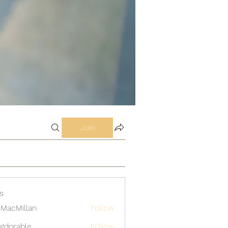
Join
s
MacMillan
Follow
gdorable
Follow