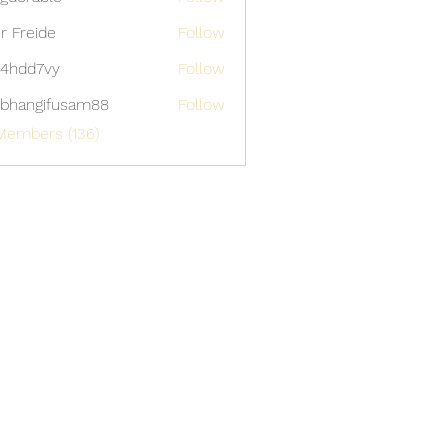
able
er Freide
Follow
4hdd7vy
Follow
7vy
bhangifusam88
Follow
gifusam88
Members (136)