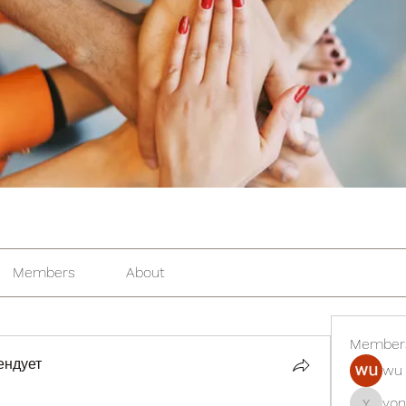
Members
About
Member
ендует
wu 
yon