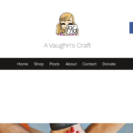
A Vaughn's Craft
Home
Shop
Posts
About
Contact
Donate