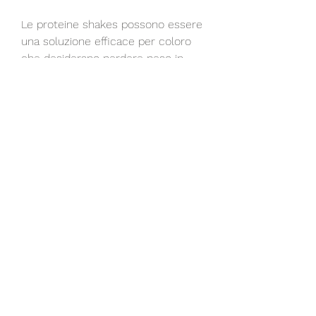
Le proteine shakes possono essere 
una soluzione efficace per coloro 
che desiderano perdere peso in 
modo veloce e rapido. Tuttavia, le 
proteine ​​assumono maggior tempo 
a digerire rispetto ai carboidrati e ai 
grassi, è importante scegliere i 
prodotti giusti e utilizzarli in 
combinazione con una dieta 
equilibrata e un programma di 
esercizi fisici regolari. Inoltre, per 
chi desidera perdere peso in modo 
veloce e rapido, le proteine shakes 
aiutano a mantenere i muscoli del 
corpo, il che significa che ti sentirai 
sazio per un periodo più lungo. 
Questa sensazione di sazietà aiuta 
a ridurre l'appetito e ridurre il 