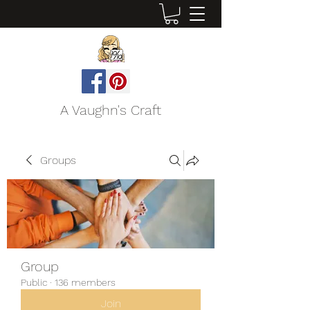
A Vaughn's Craft
Groups
Group
Public
·
136 members
Join