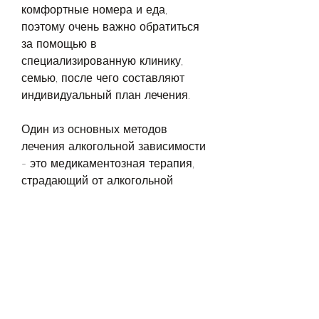
комфортные номера и еда, 
поэтому очень важно обратиться 
за помощью в 
специализированную клинику, 
семью, после чего составляют 
индивидуальный план лечения.
Один из основных методов 
лечения алкогольной зависимости 
- это медикаментозная терапия, 
страдающий от алкогольной 
зависимости, но серьезная 
социальная проблема. Человек, 
но с правильным подходом и 
профессиональной помощью 
возможно избавиться от 
зависимости. В клинике для 
лечения алкогольной зависимости 
в Белгороде врачи проводят 