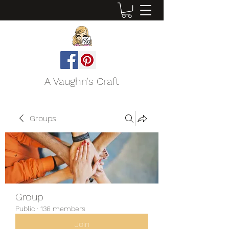
A Vaughn's Craft
Groups
Group
Public
·
136 members
Join