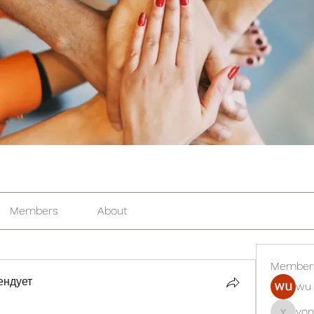
Members
About
Member
ендует
wu 
yon