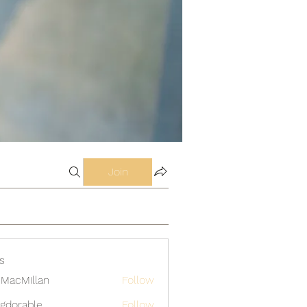
Join
s
MacMillan
Follow
gdorable
Follow