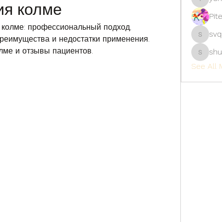
ия колме
yongdor
Pit
колме: профессиональный подход, 
svq
реимущества и недостатки применения. 
svq4hdd
лме и отзывы пациентов.
shu
shubhan
See All 