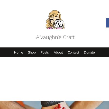
A Vaughn's Craft
Home
Shop
Posts
About
Contact
Donate