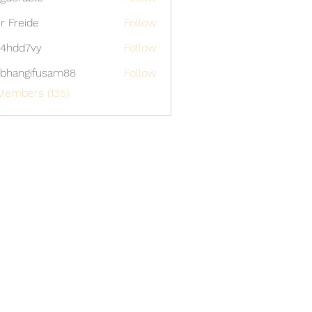
able
er Freide
Follow
4hdd7vy
Follow
7vy
bhangifusam88
Follow
gifusam88
Members (135)