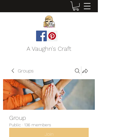
A Vaughn's Craft
Groups
Group
Public
·
136 members
Join