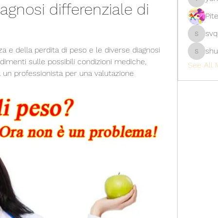
gnosi differenziale di 
yongdor
Pit
svq
svq4hdd
 e della perdita di peso e le diverse diagnosi 
shu
shubhan
ndimenti sulle possibili condizioni mediche, 
See All 
 un professionista per una valutazione 