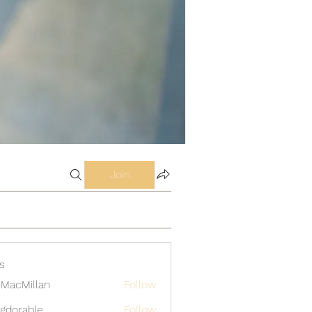
Join
s
MacMillan
Follow
gdorable
Follow