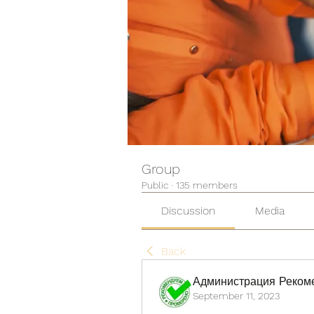
Group
Public
·
135 members
Discussion
Media
Back
Администрация Реком
September 11, 2023