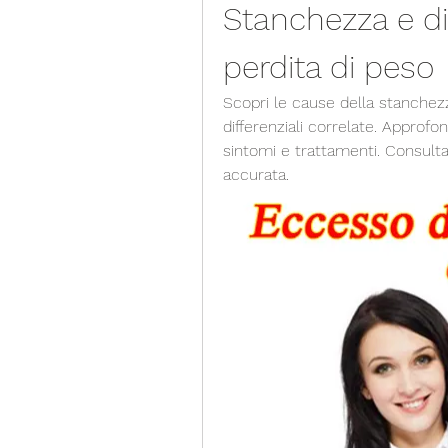
Stanchezza e dia
perdita di peso
Scopri le cause della stanchezza
differenziali correlate. Approfo
sintomi e trattamenti. Consulta
accurata.