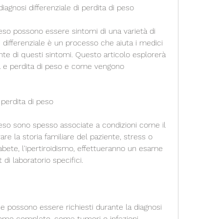
agnosi differenziale di perdita di peso
eso possono essere sintomi di una varietà di 
 differenziale è un processo che aiuta i medici 
nte di questi sintomi. Questo articolo esplorerà 
a e perdita di peso e come vengono 
perdita di peso
eso sono spesso associate a condizioni come il 
re la storia familiare del paziente, stress o 
diabete, l'ipertiroidismo, effettueranno un esame 
di laboratorio specifici.
he possono essere richiesti durante la diagnosi 
romo completo, come tumori o infezioni.