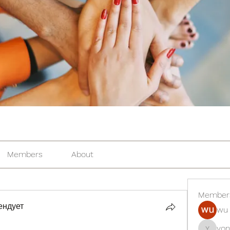
Members
About
Member
ендует
wu 
yon