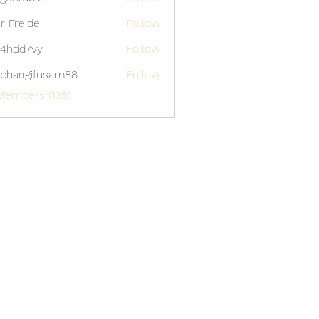
able
er Freide
Follow
4hdd7vy
Follow
7vy
bhangifusam88
Follow
gifusam88
Members (135)