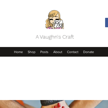
A Vaughn's Craft
Home
Shop
Posts
About
Contact
Donate