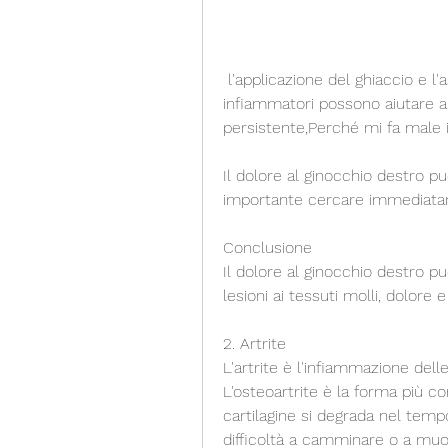
 l'applicazione del ghiaccio e l'assunzione di farmaci analgesici o anti-
infiammatori possono aiutare a r
persistente,Perché mi fa male 
Il dolore al ginocchio destro pu
importante cercare immediata
Conclusione
Il dolore al ginocchio destro p
lesioni ai tessuti molli, dolore 
2. Artrite
L'artrite è l'infiammazione delle
L'osteoartrite è la forma più co
cartilagine si degrada nel tempo
difficoltà a camminare o a muo