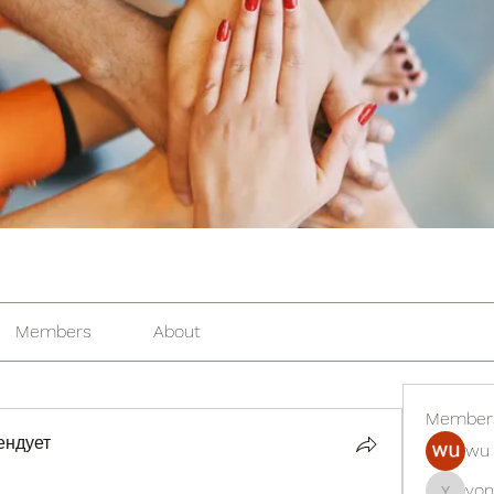
Members
About
Member
ендует
wu 
yon