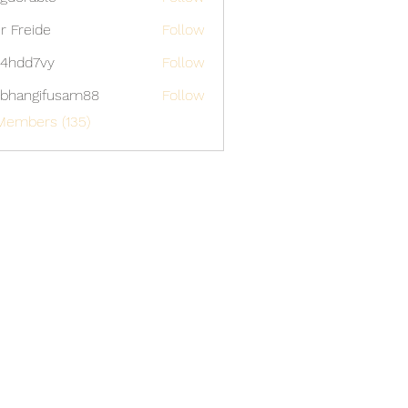
able
er Freide
Follow
4hdd7vy
Follow
7vy
bhangifusam88
Follow
gifusam88
Members (135)