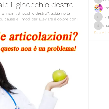
le il ginocchio destro
yongdor
Pit
fa male il ginocchio destro?, abbiamo la 
svq
ili cause e i modi per alleviare il dolore con i 
svq4hdd
shu
shubhan
See All 