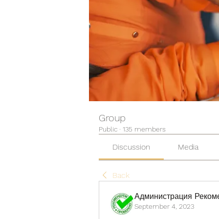
Group
Public
·
135 members
Discussion
Media
Back
Администрация Реком
September 4, 2023