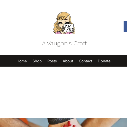
A Vaughn's Craft
Home
Shop
Posts
About
Contact
Donate