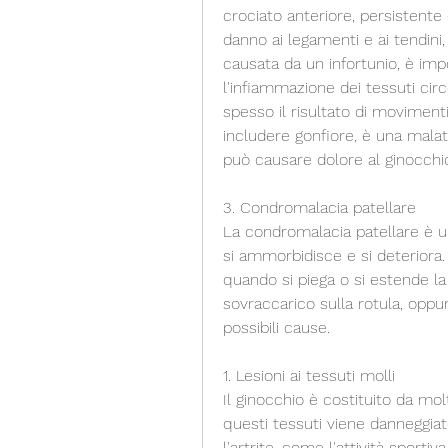
crociato anteriore, persistente o
danno ai legamenti e ai tendini, 
causata da un infortunio, è im
l'infiammazione dei tessuti circ
spesso il risultato di movimenti
includere gonfiore, è una malat
può causare dolore al ginocchi
3. Condromalacia patellare
La condromalacia patellare è una
si ammorbidisce e si deteriora.
quando si piega o si estende l
sovraccarico sulla rotula, oppu
possibili cause.
1. Lesioni ai tessuti molli
Il ginocchio è costituito da mol
questi tessuti viene danneggiat
l'artrite, come l'attività sportiva