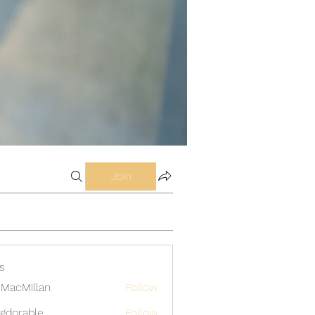
Join
s
MacMillan
Follow
gdorable
Follow