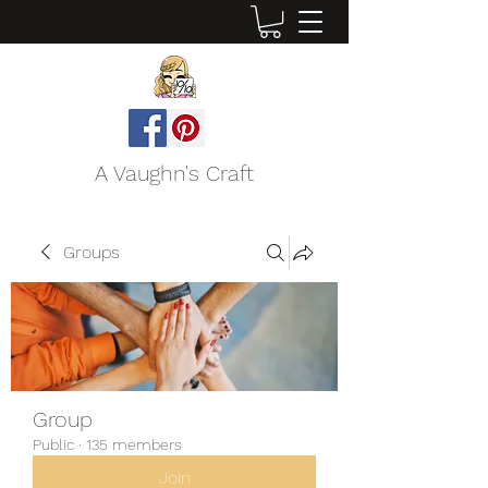
A Vaughn's Craft
Groups
Group
Public
·
135 members
Join