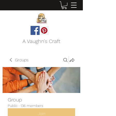
A Vaughn's Craft
Groups
Group
Public
·
136 members
Join