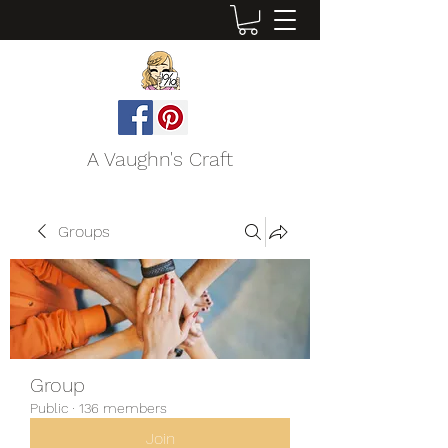
A Vaughn's Craft
Groups
Group
Public
·
136 members
Join