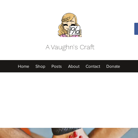
A Vaughn's Craft
Home
Shop
Posts
About
Contact
Donate