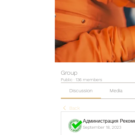
Group
Public
·
136 members
Discussion
Media
Back
Администрация Реком
September 18, 2023