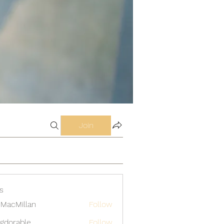
Join
s
MacMillan
Follow
gdorable
Follow