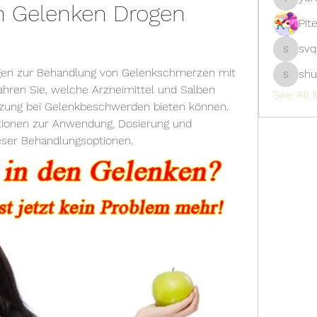
 Gelenken Drogen 
yongdor
Pit
svq
svq4hdd
gen zur Behandlung von Gelenkschmerzen mit 
shu
shubhan
hren Sie, welche Arzneimittel und Salben 
See All 
zung bei Gelenkbeschwerden bieten können. 
ationen zur Anwendung, Dosierung und 
ser Behandlungsoptionen.