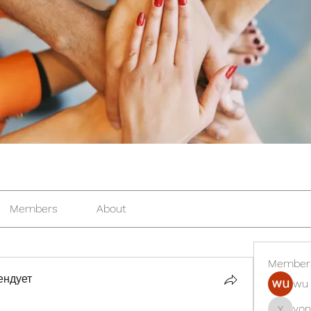
Members
About
Member
ендует
wu 
yon