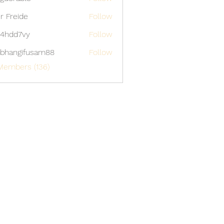
able
er Freide
Follow
4hdd7vy
Follow
7vy
bhangifusam88
Follow
gifusam88
Members (136)